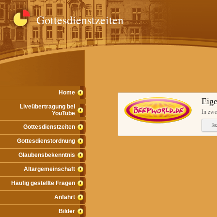
Gottesdienstzeiten
Home
Eige
Liveübertragung bei
In zwe
YouTube
Je
Gottesdienstzeiten
Gottesdienstordnung
Glaubensbekenntnis
Altargemeinschaft
Häufig gestellte Fragen
Anfahrt
Bilder