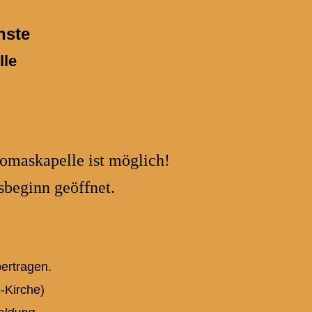
nste
lle
homaskapelle ist möglich!
beginn geöffnet.
ertragen.
-Kirche)